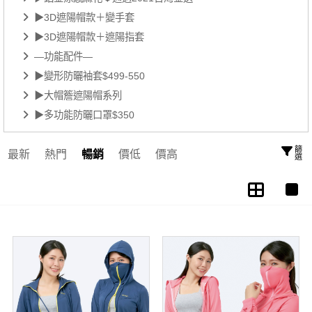
▶3D遮陽帽款＋變手套
▶3D遮陽帽款＋遮陽指套
—功能配件—
▶變形防曬袖套$499-550
▶大帽簷遮陽帽系列
▶多功能防曬口罩$350
篩選
最新
熱門
暢銷
價低
價高