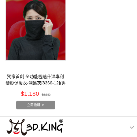
獨家首創 全功能極速升溫專利
變形保暖衣​-深黑灰[8366-12](男
女皆可穿)
$1,180
$2,580
立即搶購