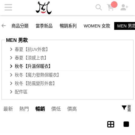
秋冬【升溫保暖衣】 | 3D.KING多功能專利變形衣
商品分類
當季新品
暢銷系列
WOMEN 女款
MEN 男
MEN 男款
春夏【抗UV外套】
春夏【涼感上衣】
秋冬【升溫保暖衣】
秋冬【魔力發熱保暖衣】
秋冬【防風變形外套】
配件區
篩選
最新
熱門
暢銷
價低
價高